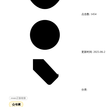
查理四世的儿子，瓦茨拉夫，继承了父王的王位。和
他的父王不同，瓦茨拉夫是一个幼稚的、放纵的而且
没有野心的君王。他的同父异母的弟弟，匈牙利之王
点击数:
1454
“红狐”西格斯蒙德，察觉到了他的懦弱。西格斯蒙德
佯装好意，开拔进驻波西米亚，并且挟持了国王瓦茨
拉夫。没了国王，西格斯蒙德得以自如地洗劫波西米
亚的财富。
在乱世之中，你是亨利，一位铁匠的儿子。你平静的
生活被一群雇佣军所夺走，他们收到了西格斯蒙德的
亲令，烧光了你的镇子。你命大，成为了唯一一个逃
更新时间:
2025-06-23
过这场浩劫的人。
失去了家园、家人和未来的你，最终加入了拉德季·
科比拉阁下麾下的反抗军。命运将你带入这场冲突
中，以及这场内战，这场决定波西米亚的未来的内
战。
分类:
游戏特点：
电脑游戏
角色扮演游戏
steam正版链接
广阔的写实开放世界：各式宏伟壮观的城堡、
☆
收藏