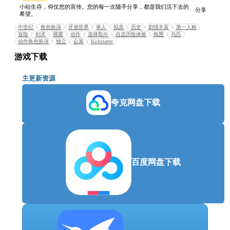
辽阔的土地皆由壮丽的画面渲染。
小站生存，仰仗您的宣传。您的每一次随手分享，都是我们活下去的
分享
非线性剧情：用各种各样的方式完成任务，并
希望。
面对你的抉择所带来的结果。
中世纪
角色扮演
开放世界
单人
拟真
历史
剧情丰富
第一人称
富有挑战的战斗：远程、近战或是暗杀。选择
冒险
剑术
裸露
动作
选择取向
自选历险体验
氛围
马匹
动作角色扮演
独立
众筹
Kickstarter
好你的武器，并熟练运用各种招数，以实现智
取。
游戏下载
角色成长：增强你的技能与属性，并锻造和升
级你的武器与防具。游戏中所有防具都是写实
主更新资源
的，一层一层穿，盔甲迷、冷兵器迷绝对会玩
的不亦乐乎。
夸克网盘下载
动态的世界：你的所有举动都会影响你周围的
人。打架、盗窃、勾引、恐吓、奉承甚至是贿
赂。这些举动都由你来决定。记住，你就是亨
利。
历史写实：与真实的历史人物互动，并感受高
百度网盘下载
度拟真的中世纪波西米亚。
系统需求
最低配置:
需要 64 位处理器和操作系统