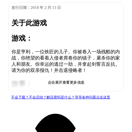
发行日期：2018 年 2 月 13 日
关于此游戏
游戏：
你是亨利，一位铁匠的儿子。你被卷入一场残酷的内
战，你绝望的看着入侵者席卷你的镇子，屠杀你的家
人和朋友。你幸运的逃过一劫，并拿起剑誓言反抗。
请为你的双亲报仇！并击退侵略者！
故事：
点击展开查看更多信息
波西米亚 - 坐落于欧洲的心脏，这片大地富有文化、
不会下载？不会启动？解压密码是什么？等等各种问题点击这里
银矿和千奇百怪的雄伟城堡。被人民所爱戴的贤君
“查理四世”的驾崩，把整个王国带入了黑暗：战争、
腐败与混乱，正在把这神圣罗马帝国的中心撕地支离
破碎。