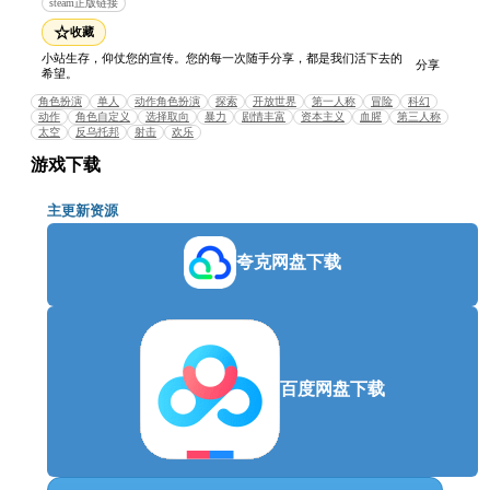
steam正版链接
☆
收藏
小站生存，仰仗您的宣传。您的每一次随手分享，都是我们活下去的
分享
希望。
角色扮演
单人
动作角色扮演
探索
开放世界
第一人称
冒险
科幻
动作
角色自定义
选择取向
暴力
剧情丰富
资本主义
血腥
第三人称
太空
反乌托邦
射击
欢乐
可怕的裂隙大有毁灭全人类的势头，作为一名敢于冒
游戏下载
险且颜值在线（应该吧）的地球理事会干员，你必须
找出裂隙的源头。调查过程中你将前往跃进式驱动器
主更新资源
技术的诞生地阿卡迪亚。在那里，你的长处、你的缺
点、你的船员、你选择信任的派系以及你的每个决定
夸克网盘下载
都将影响这个殖民地，乃至整个银河系的命运。
探索新边界
阿卡迪亚殖民地饱受派系战争之苦，保护国的所谓德
政遭受着其宗教团体的叛乱以及企业入侵的挑战。随
百度网盘下载
着毁灭性的裂隙在殖民地中蔓延，各个派系都各怀目
的地争夺裂隙的控制权或关闭权。在各种各样的区域
中漫游，发现隐藏的背景故事，并塑造这个岌岌可危
的恒星系的命运！