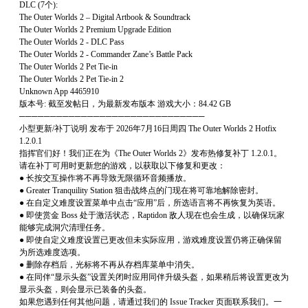
DLC (7个):
The Outer Worlds 2 – Digital Artbook & Soundtrack
The Outer Worlds 2 Premium Upgrade Edition
The Outer Worlds 2 - DLC Pass
The Outer Worlds 2 - Commander Zane’s Battle Pack
The Outer Worlds 2 Pet Tie-in
The Outer Worlds 2 Pet Tie-in 2
Unknown App 4465910
版本号: 截至发帖日，为最新发布版本 游戏大小：84.42 GB
──────────────────────────────
小型更新/补丁说明 发布于 2026年7月16日周四 The Outer Worlds 2 Hotfix
1.2.0.1
指挥官们好！我们正在为《The Outer Worlds 2》发布热修复补丁 1.2.0.1。
请在补丁可用时更新您的游戏，以获取以下修复和更改：
● 长按交互操作将不再导致无限循环音频播放。
● Greater Tranquility Station 狙击战终点的门现在将可靠地解除密封。
● 在自定义难度设置菜单中点击“应用”后，所选语言将不再恢复为英语。
● 即使赏金 Boss 处于激活状态，Raptidon 敌人现在也会生成，以确保玩家
能够完成洞穴清理任务。
● 即使自定义难度设置已更改但未实际应用，游戏难度设置仍将正确保留
为所选难度选项。
● 删除存档后，光标将不再从存档库菜单中消失。
● 在同伴“显示头盔”设置关闭时应用同伴升级头盔，如果稍后将设置更改为
显示头盔，则会显示已装备的头盔。
如果您遇到任何其他问题，请通过我们的 Issue Tracker 页面联系我们。一