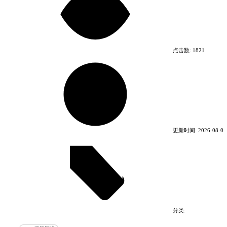
玩家们翘首以盼的《The Outer Worlds 2》由Obsidian
点击数:
1821
Entertainment打造，是屡获奖项的第一人称科幻
RPG《天外世界》的续作（有生之年了属于是！）。
腾出时间，准备好踏上紧张刺激的新冒险之旅，你将
在一处新殖民地里结识新船员，找到新武器并遭遇新
敌人！好多新内容啊！
更新时间:
2026-08-06
分类:
电脑游戏
动作游戏