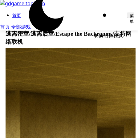
首页
菜
单
首页
全部游戏
逃离密室/逃离后室/Escape the Backrooms/支持网
切换暗色模式
络联机