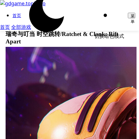
首页
菜
单
首页
全部游戏
瑞奇与叮当 时空跳转/Ratchet & Clank: Rift
切换暗色模式
Apart