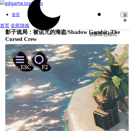
首页
菜
单
首页
全部游戏
影子诡局：被诅咒的海盗/Shadow Gambit: The
切换暗色模式
Cursed Crew