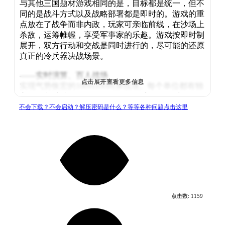
与其他三国题材游戏相同的是，目标都是统一，但不
同的是战斗方式以及战略部署都是即时的。游戏的重
点放在了战争而非内政，玩家可亲临前线，在沙场上
杀敌，运筹帷幄，享受军事家的乐趣。游戏按即时制
展开，双方行动和交战是同时进行的，尽可能的还原
真正的冷兵器决战场景。
——实时演算、百人战场
点击展开查看更多信息
实现气势恢宏的100vs100同屏战场。每个单位都有独
立AI、单独演算，不再拘泥于动画式的数据对碰。
不会下载？不会启动？解压密码是什么？等等各种问题点击这里
——武将考据、君主迥异
所有武将都经过缜密调查，作为君主时亦拥有不同的
性格。刚愎自用的袁绍、固守自封的刘表，各具特
色。
——尊重历史、拒绝魔改
没有飞天遁地，没有牛鬼蛇神，没有充钱变强。游戏
是虚构的，但历史是真实的。既是游戏也可以是史
点击数:
1159
籍。
系统需求