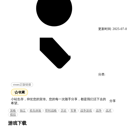
最低配置:
操作系统 *: Windows 7
处理器: 酷睿双核或相同规格的AMD
更新时间:
2025-07-01
内存: 1 GB RAM
显卡: 集成显卡
DirectX 版本: 9.0
存储空间: 需要 500 MB 可用空间
推荐配置:
操作系统: Windows 10
分类:
电脑游戏
策略游戏
处理器: i3及以上或相同规格的AMD
steam正版链接
内存: 2 GB RAM
显卡: 独立显卡
☆
收藏
DirectX 版本: 9.0
小站生存，仰仗您的宣传。您的每一次随手分享，都是我们活下去的
分享
希望。
存储空间: 需要 500 MB 可用空间
策略
独立
抢先体验
即时战略
历史
军事
战争游戏
战争
战术
模拟
游戏下载