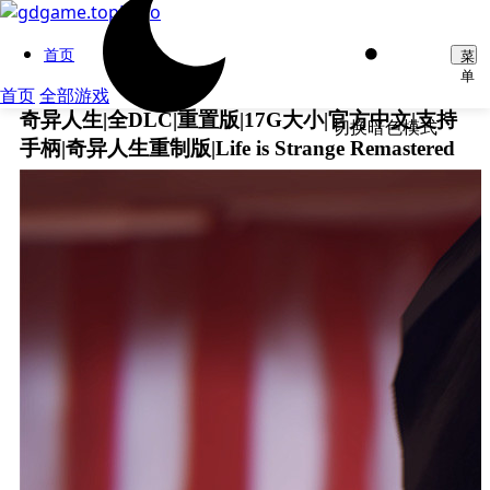
首页
菜
单
首页
全部游戏
奇异人生|全DLC|重置版|17G大小|官方中文|支持
切换暗色模式
手柄|奇异人生重制版|Life is Strange Remastered