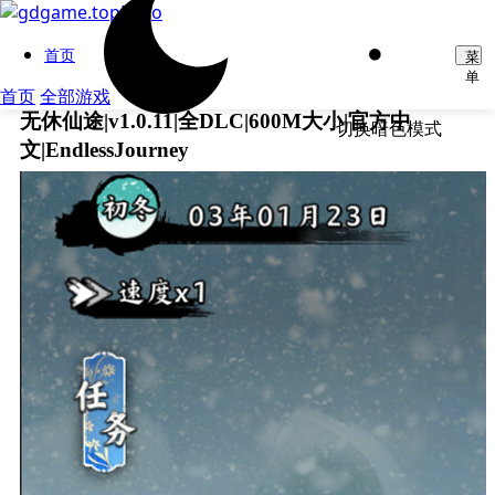
首页
菜
单
首页
全部游戏
无休仙途|v1.0.11|全DLC|600M大小|官方中
切换暗色模式
文|EndlessJourney