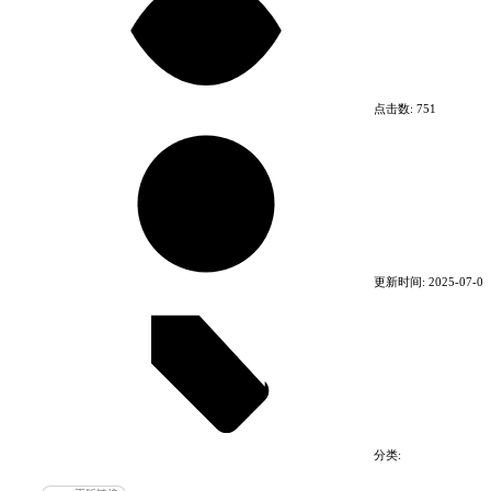
点击数:
751
2020年的未来城市中，超自然科学研究组织(SRO)在
一次文物犯罪调查中，在一把古老宝剑里发现了能唤
醒死亡生物的物质。第三方军队组织（SAI）想得到
这一物质潜入了SRO的研究院，并改变传送器的坐标
来到了北极边缘，在北极边缘一角中发现了一片空中
大陆，那里有着大量的远古文明生物存活，超自然科
更新时间:
2025-07-08
学研究组织必须阻止SAI的企图，并调查出其中的真
相。
分类:
电脑游戏
动作游戏