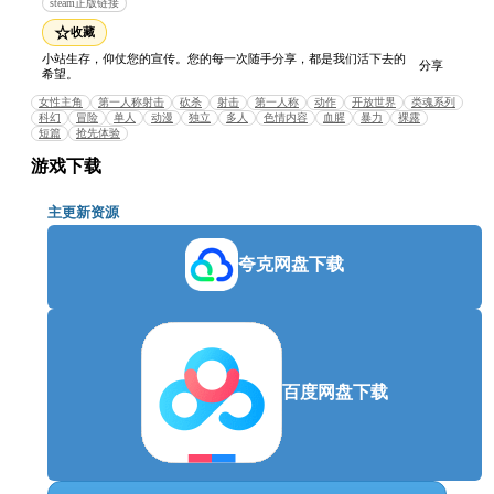
steam正版链接
☆
收藏
小站生存，仰仗您的宣传。您的每一次随手分享，都是我们活下去的
分享
希望。
女性主角
第一人称射击
砍杀
射击
第一人称
动作
开放世界
类魂系列
科幻
冒险
单人
动漫
独立
多人
色情内容
血腥
暴力
裸露
短篇
抢先体验
游戏下载
系统需求
主更新资源
最低配置:
夸克网盘下载
操作系统 *: Windows 7 64 Bit
处理器: i5-3470 INTEL 或AMD 同级别
内存: 6 GB RAM
显卡: Nvidia GTX 660 or AMD Radeon HD 7770
DirectX 版本: 11
存储空间: 需要 4 GB 可用空间
百度网盘下载
附注事项: 以上配置测试结果:720P低特效 [
50~60帧 ] 1080P高特效 [ 27~45帧 ] ◆在750TI显
卡下最低特效[20~45帧]
推荐配置: