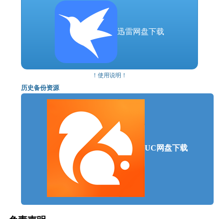
操作系统: Windows 10 64 Bit | 光线追踪要求
1903 版本以上
迅雷网盘下载
处理器: INTEL i7-4790K / Xeon E3-1231 v3 或
AMD 同级别
内存: 8 GB RAM
显卡: Nvidia GTX 1060 or AMD Radeon R9 390 |
！使用说明！
光线追踪要求:RTX2060
历史备份资源
DirectX 版本: 11
存储空间: 需要 4 GB 可用空间
附注事项: 以上配置测试结果:720P低特效 [
70~100帧 ] 1080P高特效 [ 55~80帧 ] ◆最佳体验
显卡为GTX1060
UC网盘下载