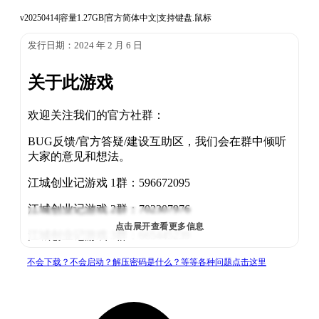
v20250414|容量1.27GB|官方简体中文|支持键盘.鼠标
发行日期：2024 年 2 月 6 日
关于此游戏
欢迎关注我们的官方社群：
BUG反馈/官方答疑/建设互助区，我们会在群中倾听
大家的意见和想法。
江城创业记游戏 1群：596672095
江城创业记游戏 2群：702307976
点击展开查看更多信息
江城创业记游戏 3群：665445239
江城创业记游戏 4群：905192729
不会下载？不会启动？解压密码是什么？等等各种问题点击这里
江城创业记游戏 5群：647150007
也可以将你的想法和建议发送到我们的邮箱：
ifasupport@cedong.com.cn