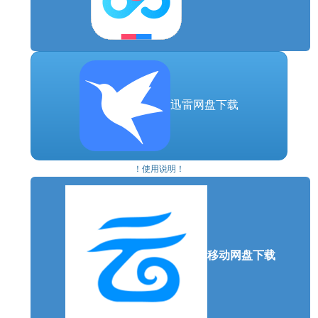
目前已开放12位可攻略角色，皇家、江湖、商家……
解开每个人的秘密，追逐你想要的友情、爱情。
迅雷网盘下载
与你选择的伴侣谈婚论嫁，一同住进工坊，他/她也
将为你带来强大助力。
与近30位古人结交，每个人都有自己四季变化的日
！使用说明！
程，参与他们的人生，用现代知识解决他们的难题。
在江城，万事自然，想何时工作、探索、谈情说爱，
都由你说了算。
移动网盘下载