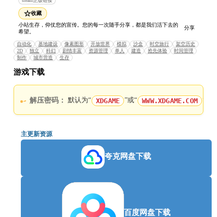
steam正版链接
逐步解锁未来科技，从硅提纯到光伏发电，建设你的
☆
收藏
超时代工坊。
小站生存，仰仗您的宣传。您的每一次随手分享，都是我们活下去的
分享
希望。
使用跨区传送站接收各级产物，将你的分厂版图扩展
自动化
基地建设
像素图形
开放世界
模拟
沙盒
时空旅行
架空历史
到全大陆。
2D
独立
科幻
剧情丰富
资源管理
单人
建造
抢先体验
时间管理
制作
城市营造
生存
酿酒榨油、制造烤箱，甚至是手表和抗生素，用你的
游戏下载
未来商品惊艳古人!
钢筋混凝土、橡胶、大型计算机，这些都将会是你在
解压密码：
默认为“
”或“
”纯
XDGAME
WWW.XDGAME.COM
一千年前的古代批量建造的！！！
主更新资源
夸克网盘下载
百度网盘下载