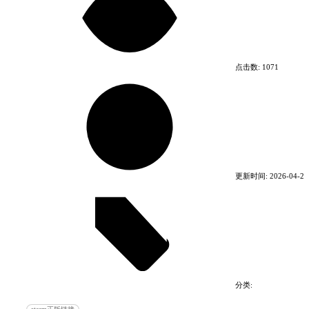
点击数:
1071
穿越回千年前的江城，你成为了一个工坊主……为何
更新时间:
2026-04-22
穿越的会是你？门派之争、工坊暗斗、异族矛盾、皇
子复辟，江城平静的表面暗流涌......
创建自动化生产流水线，从木板到电路板，设计你的
分类:
每一条生产线。
电脑游戏
体育游戏