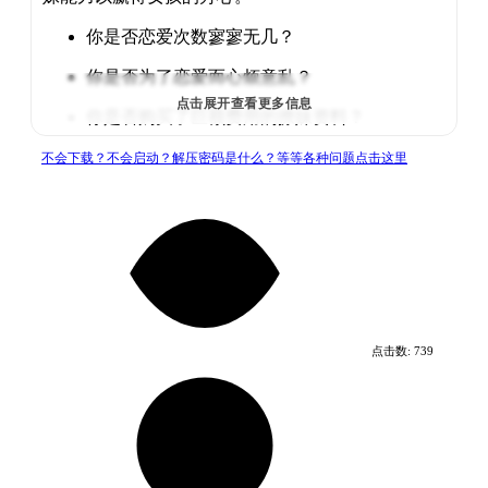
你是否恋爱次数寥寥无几？
你是否为了恋爱而心烦意乱？
点击展开查看更多信息
你是否购买了巨额费用的撩妹资料？
那种漂亮的、反复无常的、喜欢感觉的女孩，她们经
不会下载？不会启动？解压密码是什么？等等各种问题点击这里
验丰富，喜欢把恋爱当成游戏，这类女孩总是让你琢
磨不透。
有时候，你只是缺少一次珍贵的经历。
本游戏虽然不会直白的告诉你所有想要的答案，但只
要你玩到最后，就能获取到不错的恋爱经验，或许为
你节省大段时间，提高现实生活中恋爱成功的机率。
点击数:
739
操作特色
这款游戏需要完成解密，迎接战斗，难度适中，可能
不够休闲。