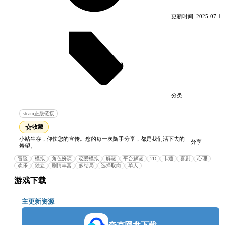
您需要使用鼠标的点击和拖放以完成游戏。
更新时间:
2025-07-10
你可以多次存档，结局不止一个。
温馨提示
如果切换为繁体语言，会有更欢乐的对白。
讨论区有攻略可以查看。
分类:
电脑游戏
模拟游戏
曾用名：你是情圣
steam正版链接
系统需求
☆
收藏
小站生存，仰仗您的宣传。您的每一次随手分享，都是我们活下去的
分享
希望。
最低配置:
冒险
模拟
角色扮演
恋爱模拟
解谜
平台解谜
2D
卡通
喜剧
心理
欢乐
独立
剧情丰富
多结局
选择取向
单人
需要 64 位处理器和操作系统
操作系统: Windows 10
游戏下载
处理器: 2.3 GHz Intel Core 2 Duo or better
内存: 2 GB RAM
主更新资源
显卡: Intel HD Graphics 4000 or greater
存储空间: 需要 1 GB 可用空间