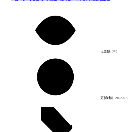
争取成为游戏界的霸者吧。
其它游戏也请通过“Kairosoft”来进行搜索。
系统需求
最低配置:
点击数:
343
需要 64 位处理器和操作系统
操作系统: Windows 10 64bit
处理器: Intel Atom® x7-Z8750
内存: 1 GB RAM
DirectX 版本: 10
存储空间: 需要 250 MB 可用空间
更新时间:
2025-07-11
推荐配置:
需要 64 位处理器和操作系统