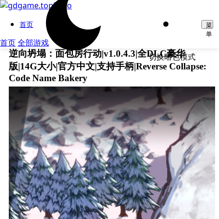
首页
菜
单
首页
全部游戏
逆向坍塌：面包房行动|v1.0.4.3|全DLC豪华
切换暗色模式
版|14G大小|官方中文|支持手柄|Reverse Collapse:
Code Name Bakery