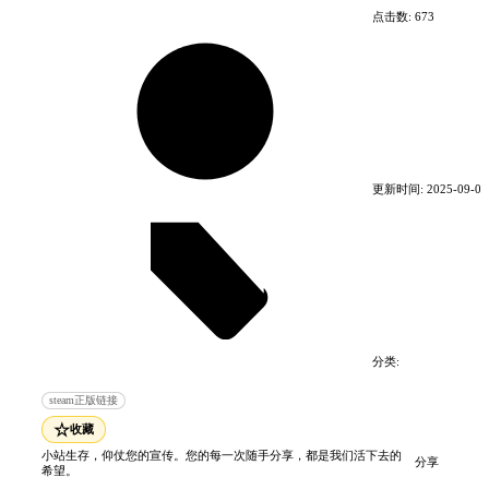
点击数:
673
.
建立你的角色
没有预设的职业，拥有数百种独特的技能、角色特征
和程序生成的装备，你将不得不开辟自己的道路，通
更新时间:
2025-09-01
过成群的敌人，使每个角色都独一无二！小心，死亡
是不可逆的！
分类:
电脑游戏
角色扮演游戏
steam正版链接
☆
收藏
小站生存，仰仗您的宣传。您的每一次随手分享，都是我们活下去的
分享
希望。