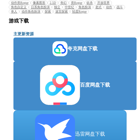
动作类Rogue
像素图形
2.5D
奇幻
类Rogue
砍杀
开放世界
.
角色自定义
日系角色扮演
独立
中世纪
角色扮演
老式
动作
战斗
单人
动作角色扮演
探索
迷宫探索
轻度Rogue
可重复玩性是关键
游戏下载
主更新资源
死亡将是你最好的老师！开始新的角色以发现新的可
能性、物品和技能。但并非一切都失去了！每个角色
夸克网盘下载
之间的进度将以探索、物品和金币的形式保存！
百度网盘下载
.
迅雷网盘下载
系统需求