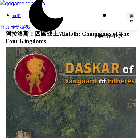
首页
菜
单
首页
全部游戏
阿拉洛斯：四国战士/Alaloth: Champions of The
切换暗色模式
Four Kingdoms