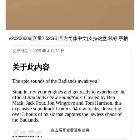
v20250609|容量7.52GB|官方简体中文|支持键盘.鼠标.手柄
发行日期：2025 年 4 月 28 日
关于此内容
The epic sounds of the Badlands await you!
Strap in, rev your engines and get ready to experience the
official
Badlands Crew Soundtrack.
Created by Ben
Mack, Jack Pout, Jon Wingrove and Tom Harrison, this
expansive soundtrack features 64 raw tracks, delivering
over 3 hours of music that captures the lawless chaos of
the Badlands.
点击展开查看更多信息
系统需求