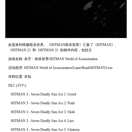
欢迎来到终极暗杀世界。《HITMAN暗杀世界》汇集了《HITMAN》、
《HITMAN 2》和《HITMAN 3》的精华内容，包括主
游戏名称: 杀手：刺杀世界/HITMAN World of Assassination
启动程序: HITMAN World of Assassination\Game\Retail\HITMAN3.exe
存档位置: 未知
DLC (35个):
HITMAN 3 - Seven Deadly Sins Act 1: Greed
HITMAN 3 - Seven Deadly Sins Act 2: Pride
HITMAN 3 - Seven Deadly Sins Act 3: Sloth
HITMAN 3 - Seven Deadly Sins Act 4: Lust
HITMAN 3 - Seven Deadly Sins Act 5: Gluttony