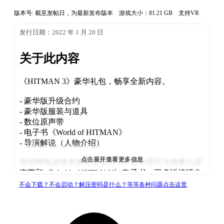
版本号: 截至发帖日，为最新发布版本 游戏大小：81.21 GB 支持VR
发行日期：2022 年 1 月 20 日
关于此内容
《HITMAN 3》豪华礼包，畅享全新内容。
- 豪华版升级合约
- 豪华版服装与道具
- 数位原声带
- 电子书《World of HITMAN》
- 导演解说（人物介绍）
点击展开查看更多信息
保持网络连接并拥有免费的 IOI 账号即可兑换数位原
声带和《World of HITMAN》电子书。更多详情请参
见 ioi.dk/ioi-account
不会下载？不会启动？解压密码是什么？等等各种问题点击这里
系统需求