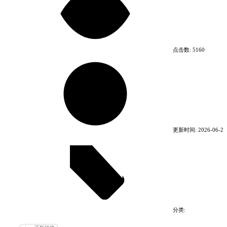
Windows
最低配置:
需要 64 位处理器和操作系统
点击数:
5160
操作系统: OS 64-bit Windows 10
处理器: Intel CPU Core i5-2500K 3.3GHz / AMD
CPU Phenom II X4 940
内存: 8 GB RAM
显卡: NVIDIA GeForce GTX 660 / Radeon HD
7870
DirectX 版本: 12
存储空间: 需要 60 GB 可用空间
更新时间:
2026-06-28
推荐配置:
需要 64 位处理器和操作系统
操作系统: OS 64-bit Windows 10
处理器: Intel CPU Core i7 4790 4 GHz
内存: 16 GB RAM
显卡: Nvidia GPU GeForce GTX 1070 / AMD
分类:
GPU Radeon RX Vega 56 8GB
精品电脑游戏
动作游戏
DirectX 版本: 12