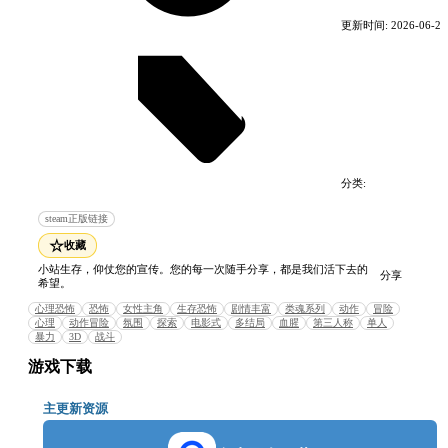
以及，为了将该死之人置于死地……
更新时间:
2026-06-23
她将做出美丽的选择，
亦或是令人毛骨悚然的选择？
本作将为您呈献一个美丽而又令人战栗的抉择。
独立于《SILENT HILL》系列的外
传作品
分类:
精品电脑游戏
动作游戏
steam正版链接
保留《SILENT HILL》系列特有的“心理恐怖”魅力的
☆
收藏
同时，采用了对初次接触系列作品的玩家也独具吸引
小站生存，仰仗您的宣传。您的每一次随手分享，都是我们活下去的
力的故事构成。
分享
希望。
心理恐怖
恐怖
女性主角
生存恐怖
剧情丰富
类魂系列
动作
冒险
心理
动作冒险
氛围
探索
电影式
多结局
血腥
第三人称
单人
暴力
3D
战斗
游戏下载
主更新资源