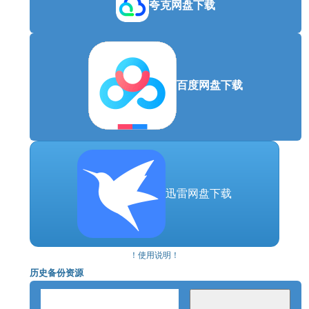
夸克网盘下载
百度网盘下载
以1960年代昭和时期的日本为舞台
迅雷网盘下载
本作的舞台是1960年代日本名为“戎之丘”的小镇。通
过与以往作品不同的角色和舞台，编织出全新的故
事。
！使用说明！
历史备份资源