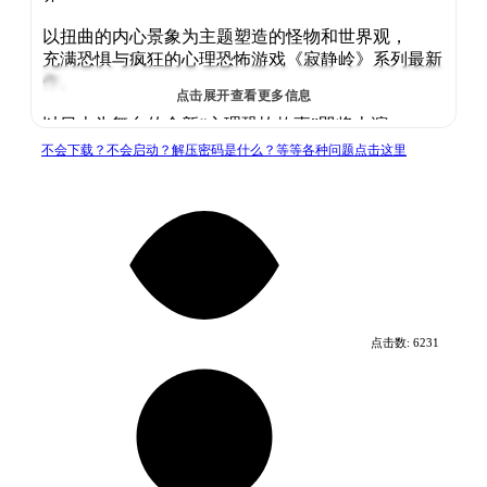
以扭曲的内心景象为主题塑造的怪物和世界观，
充满恐惧与疯狂的心理恐怖游戏《寂静岭》系列最新
作。
点击展开查看更多信息
以日本为舞台的全新“心理恐怖故事”即将上演。
不会下载？不会启动？解压密码是什么？等等各种问题点击这里
在旧日的昭和时期，位于某处偏远山区的萧条乡镇·
戎之丘，住着名为深水雏子的高中生。
尽管她的生活稍显单调，也终究与多数平凡的青春期
孩子别无二致。
然而，习以为常的平静却在顷刻间崩塌。
熟悉的小镇被浓雾环绕，逐渐变得阴森可怖。
镇上的烟火气消失不见，取而代之的是浓雾中蠢蠢欲
点击数:
6231
动的奇怪生物。
在变得面目全非的小镇中探索、解谜。为了自保，为
了生存而战斗。
为了面对那避无可避的选择。