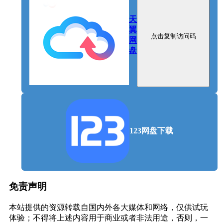
天
翼
点击复制访问码
网
盘
123网盘下载
由龙骑士07先生打造的迷雾重重的
故事
免责声明
包括主角雏子的朋友们的台词在内，全篇以充满谜团
本站提供的资源转载自国内外各大媒体和网络，仅供试玩
的展开推进故事。眼前发生的现象究竟是现实，还是
体验；不得将上述内容用于商业或者非法用途，否则，一