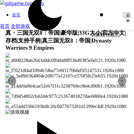
首页
菜
单
首页
全部游戏
真・三国无双8：帝国|豪华版|33G大小|官方中文|
切换暗色模式
存档|支持手柄|真三国无双8：帝国|Dynasty
Warriors 9 Empires