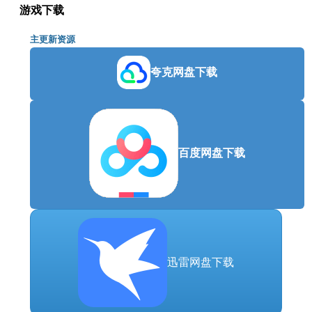
游戏下载
声卡: 16 bit stereo, 48KHz WAVE file can be
played
主更新资源
附注事项: Set the graphics quality to Low from
"Graphics Settings (Advanced)". This will
automatically adjust the settings @ 1280x720.
夸克网盘下载
推荐配置:
需要 64 位处理器和操作系统
操作系统: Windows® 10, 64bit
处理器: Intel Core i7 3770 / AMD Ryzen 5 2600 or
百度网盘下载
over
内存: 8 GB RAM
显卡: NVIDIA GeForce GTX 1660 / AMD
Radeon RX 5600 XT or over, VRAM 6GB or over
DirectX 版本: 11
网络: 宽带互联网连接
存储空间: 需要 50 GB 可用空间
声卡: 16 bit 5.1ch surround, 48KHz WAVE file can
迅雷网盘下载
be played
附注事项: Set the graphics quality to High from
"Graphics Settings (Advanced)". This will