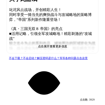
叱诧风云战场，开创精彩人生！
同时享受一骑当先的爽快战斗与攻城略地的策略博
弈，“帝国”系列新作隆重登场！
《真・三国无双８ 帝国》的亮点
■活用记略，引领全军攻城略地！精彩刺激的“攻城
战”
较之迄今为止的系列作品，城池周边的区域皆化为战
点击展开查看更多信息
场，战斗进化为争夺城池的“攻城战”。顺应瞬息万变
的战况，善用计略与武力，追求“出谋划策攻城”，带
你体验全新风格的战斗。
不会下载？不会启动？解压密码是什么？等等各种问题点击这里
■凭借武将的个性与信赖来强化国家的“政略系统”
通过自身选择与武将交流决定势力兴衰的政略系统将
继续登场。玩家可成为君主、武将、在野等身份，体
验多姿多彩的人生。此外，在本作中与各路武将的交
流也关系着能否建立强国。
■活出戏剧人生！进化后的“编辑功能”
点击数:
3929
本作同样搭载了帝国系列中为人熟知的“编辑功能”，