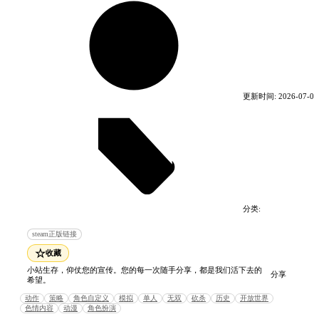
可组合喜欢的部件，创建玩家分身的独创自建武将。
和《真・三国无双８》中登场的94名无双武将、约
700名泛用武将一同参与接连发生的各种事件，让只
属于你的“三国体验”更加充满戏剧性。
※《真・三国无双８ 帝国 Deluxe Edition》亦现正发
售中。购买时敬请留意。
更新时间:
2026-07-08
※图片为开发中的内容，可能与实际内容有所差异。
系统需求
最低配置:
需要 64 位处理器和操作系统
分类:
操作系统: Windows® 10, 64bit
精品电脑游戏
动作游戏
处理器: Intel Core i5 4460 or over
steam正版链接
内存: 6 GB RAM
☆
收藏
显卡: NVIDIA GeForce GTX 760（2GB） /
小站生存，仰仗您的宣传。您的每一次随手分享，都是我们活下去的
AMD Radeon R7 370（4GB）or over
分享
希望。
DirectX 版本: 11
动作
策略
角色自定义
模拟
单人
无双
砍杀
历史
开放世界
网络: 宽带互联网连接
色情内容
动漫
角色扮演
存储空间: 需要 50 GB 可用空间