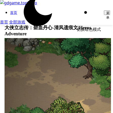
首页
菜
单
首页
全部游戏
大侠立志传：碧血丹心-清风遗痕文|Heros
切换暗色模式
Adventure