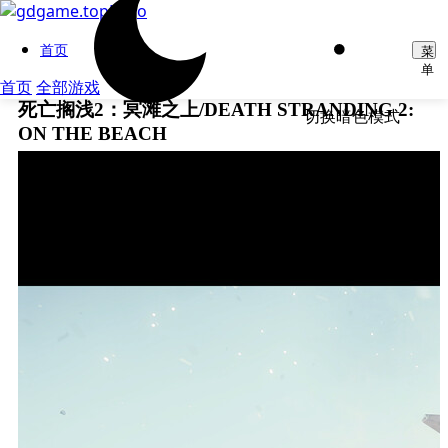
首页
菜
单
首页
全部游戏
死亡搁浅2：冥滩之上/DEATH STRANDING 2:
切换暗色模式
ON THE BEACH